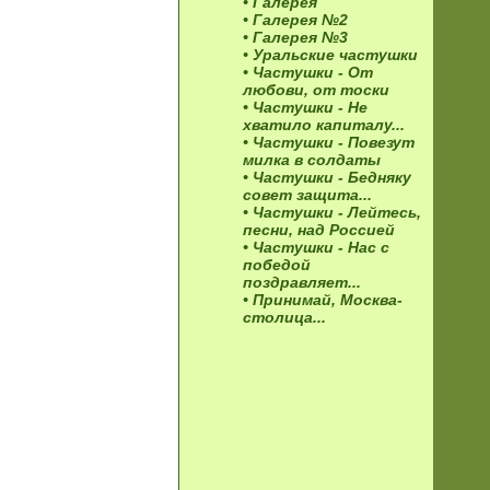
• Галерея
• Галерея №2
• Галерея №3
• Уральские частушки
• Частушки - От
любови, от тоски
• Частушки - Не
хватило капиталу...
• Частушки - Повезут
милка в солдаты
• Частушки - Бедняку
совет защита...
• Частушки - Лейтесь,
песни, над Россией
• Частушки - Нac с
победой
поздравляет...
• Принимай, Москва-
столица...