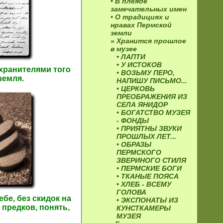
• В плеяде
замечательных имен
• О традициях и
нравах Пермской
земли
» Хранится прошлое
в музее
• ЛАПТИ
• У ИСТОКОВ
хранителями того
• ВОЗЬМУ ПЕРО,
земля.
НАПИШУ ПИСЬМО...
• ЦЕРКОВЬ
ПРЕОБРАЖЕНИЯ ИЗ
СЕЛА ЯНИДОР
• БОГАТСТВО МУЗЕЯ
- ФОНДЫ
• ПРИЯТНЫ ЗВУКИ
ПРОШЛЫХ ЛЕТ...
• ОБРАЗЫ
ПЕРМСКОГО
ЗВЕРИНОГО СТИЛЯ
• ПЕРМСКИЕ БОГИ
• ТКАНЫЕ ПОЯСА
• ХЛЕБ - ВСЕМУ
ГОЛОВА
бе, без скидок на
• ЭКСПОНАТЫ ИЗ
предков, понять,
КУНСТКАМЕРЫ
МУЗЕЯ