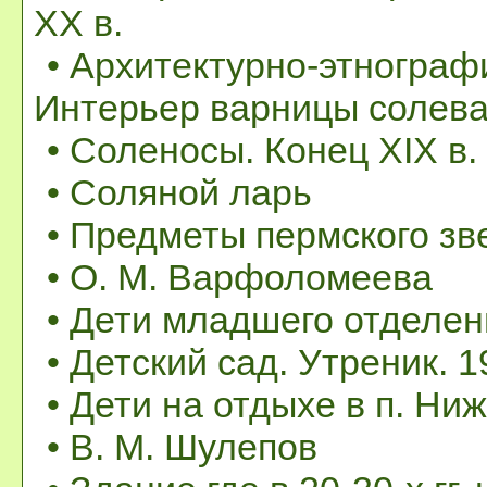
XX в.
• Архитектурно-этнограф
Интерьер варницы солевар
• Соленосы. Конец XIX в.
• Соляной ларь
• Предметы пермского зв
• О. М. Варфоломеева
• Дети младшего отделени
• Детский сад. Утреник. 19
• Дети на отдыхе в п. Ниж
• В. М. Шулепов