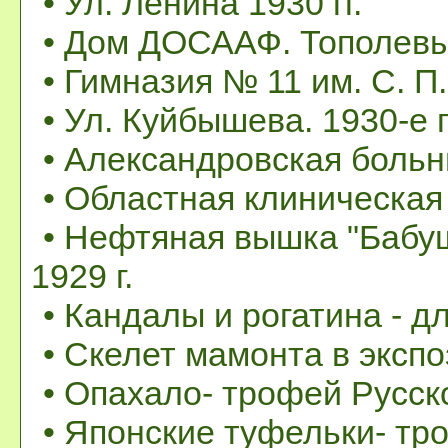
• Ул. Ленина 1930 гг.
• Дом ДОСААФ. Тополевый
• Гимназия № 11 им. С. П
• Ул. Куйбышева. 1930-е г
• Александровская больни
• Областная клиническая 
• Нефтяная вышка "Бабуш
1929 г.
• Кандалы и рогатина - д
• Скелет мамонта в экс
• Опахало- трофей Русск
• Японские туфельки- тр