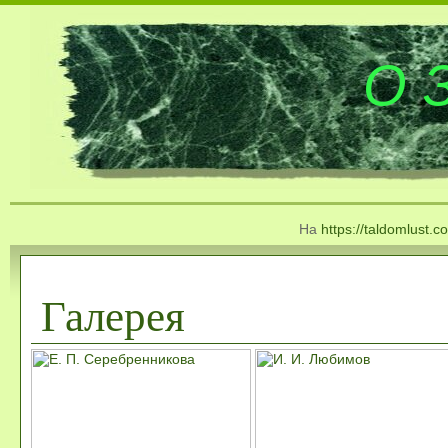
О 
На
https://taldomlust.c
Галерея