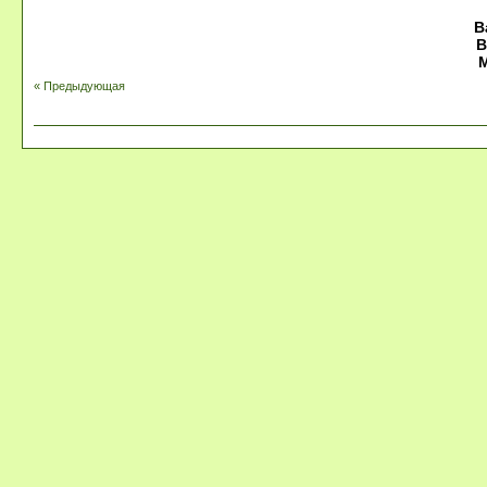
В
В
М
« Предыдующая