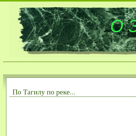
О 
По Тагилу по реке...